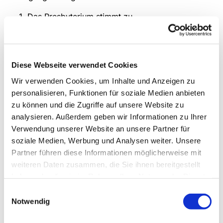
Das Presbyterium stimmt zu.
An Stelle der Eltern werden evangelische
Christinnen und Christen benannt, die zuverlässig
für die christliche Erziehung des Kindes sorgen.
Diese Webseite verwendet Cookies
Was ist bei der Taufe von Kindern zu
Wir verwenden Cookies, um Inhalte und Anzeigen zu
beachten, für die das Sorgerecht bei
personalisieren, Funktionen für soziale Medien anbieten
zu können und die Zugriffe auf unsere Website zu
beiden geschiedenen Elternteilen liegt?
analysieren. Außerdem geben wir Informationen zu Ihrer
Hier gelten die Bestimmungen des Bürgerlichen
Verwendung unserer Website an unsere Partner für
Gesetzbuchs zum Sorgerecht. Also müssen beide
soziale Medien, Werbung und Analysen weiter. Unsere
Elternteile gefragt werden und einverstanden sein. Eine
Partner führen diese Informationen möglicherweise mit
Taufe gegen den fehlenden Willen des zweiten
weiteren Daten zusammen, die Sie ihnen bereitgestellt
Sorgeberechtigten führt auf Antrag zur Rücknahme der
haben oder die sie im Rahmen Ihrer Nutzung der Dienste
Mitgliedschaft des getauften Kindes. Die Verweigerung
gesammelt haben.
Einwilligungsauswahl
einer Taufe ist aber nicht freie Entscheidung des
Notwendig
zweiten Elternteils, sondern kann nur mit dem
Argument "Schaden für das Wohl des Kindes"