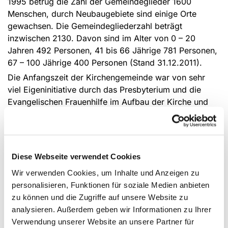
1995 betrug die Zahl der Gemeindeglieder 1600
Menschen, durch Neubaugebiete sind einige Orte
gewachsen. Die Gemeindegliederzahl beträgt
inzwischen 2130. Davon sind im Alter von 0 – 20
Jahren 492 Personen, 41 bis 66 Jährige 781 Personen,
67 – 100 Jährige 400 Personen (Stand 31.12.2011).
Die Anfangszeit der Kirchengemeinde war von sehr
viel Eigeninitiative durch das Presbyterium und die
Evangelischen Frauenhilfe im Aufbau der Kirche und
der Gemeindearbeit geprägt.
Wir haben ein Gemeindezentrum in dem auch die
Pauluskirche liegt und sind (Mit-)Träger der
Evangelischen Jugenkirche Ense-Werl. Sie trifft sich im
Diese Webseite verwendet Cookies
"Omnibus" im 1. Stock des Zentrums.
Wir verwenden Cookies, um Inhalte und Anzeigen zu
Die Diaspora-Situation und die Aufteilung der
personalisieren, Funktionen für soziale Medien anbieten
Gemeinde über elf Dörfer mit zwei Predigtstätten, ein
zu können und die Zugriffe auf unsere Website zu
reges Vereinsleben in den einzelnen Dörfern über alle
analysieren. Außerdem geben wir Informationen zu Ihrer
Altersgruppen und Lebensbereiche hinweg sehen wir
Verwendung unserer Website an unsere Partner für