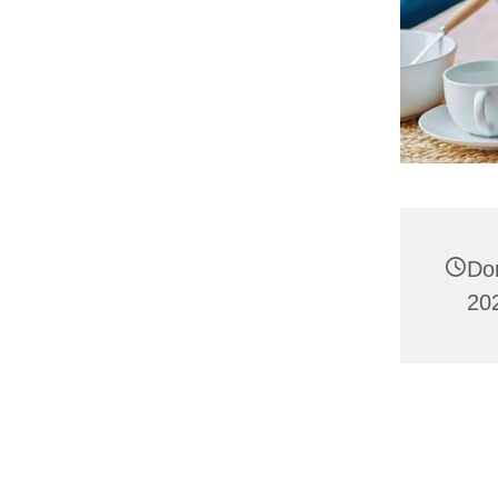
Do
20