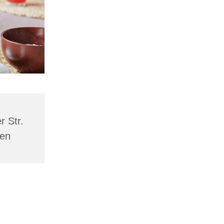
 Str.
men