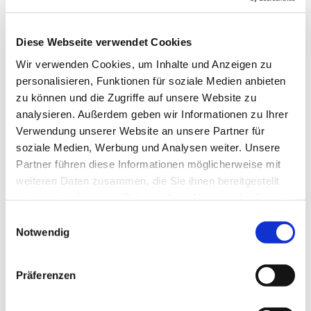
Diese Webseite verwendet Cookies
Wir verwenden Cookies, um Inhalte und Anzeigen zu
personalisieren, Funktionen für soziale Medien anbieten
Mittwoch, 20. Januar 2027, 17:00 Uhr
zu können und die Zugriffe auf unsere Website zu
analysieren. Außerdem geben wir Informationen zu Ihrer
Verwendung unserer Website an unsere Partner für
soziale Medien, Werbung und Analysen weiter. Unsere
Partner führen diese Informationen möglicherweise mit
weiteren Daten zusammen, die Sie ihnen bereitgestellt
haben oder die sie im Rahmen Ihrer Nutzung der Dienste
Dies könnte Sie auch
gesammelt haben.
interessieren
Einwilligungsauswahl
Notwendig
Präferenzen