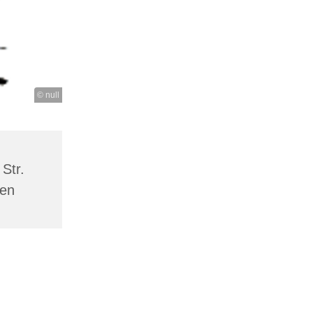
© null
Str.
men