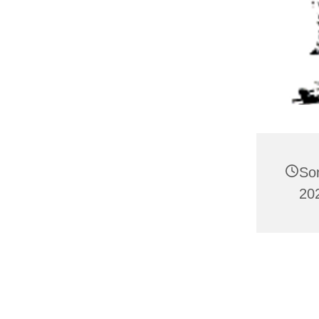
So
20