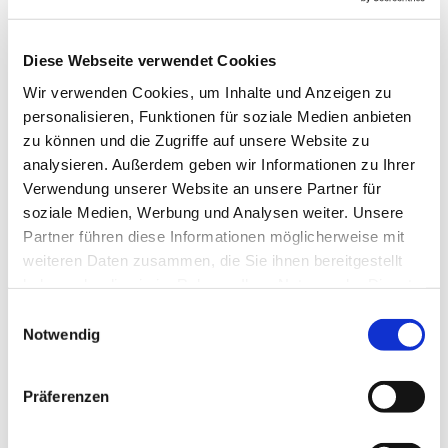
Diese Webseite verwendet Cookies
Wir verwenden Cookies, um Inhalte und Anzeigen zu
personalisieren, Funktionen für soziale Medien anbieten
Montag, 18. Januar 2027, 16:00 Uhr
zu können und die Zugriffe auf unsere Website zu
analysieren. Außerdem geben wir Informationen zu Ihrer
Verwendung unserer Website an unsere Partner für
soziale Medien, Werbung und Analysen weiter. Unsere
Partner führen diese Informationen möglicherweise mit
weiteren Daten zusammen, die Sie ihnen bereitgestellt
haben oder die sie im Rahmen Ihrer Nutzung der Dienste
Dies könnte Sie auch
gesammelt haben.
interessieren
Einwilligungsauswahl
Notwendig
Präferenzen